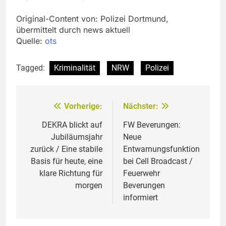
Original-Content von: Polizei Dortmund,
übermittelt durch news aktuell
Quelle:
ots
Tagged:
Kriminalität
NRW
Polizei
Vorherige:
Nächster:
Beitragsnavigation
DEKRA blickt auf
FW Beverungen:
Jubiläumsjahr
Neue
zurück / Eine stabile
Entwarnungsfunktion
Basis für heute, eine
bei Cell Broadcast /
klare Richtung für
Feuerwehr
morgen
Beverungen
informiert