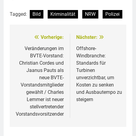
Tagged:
Bild
Kriminalität
NRW
Polizei
Vorherige:
Nächster:
Beitragsnavigation
Veränderungen im
Offshore-
BVTE-Vorstand:
Windbranche:
Christian Cordes und
Standards für
Jaanus Pauts als
Turbinen
neue BVTE-
unverzichtbar, um
Vorstandsmitglieder
Kosten zu senken
gewählt / Charles
und Ausbautempo zu
Lemmer ist neuer
steigern
stellvertretender
Vorstandsvorsitzender