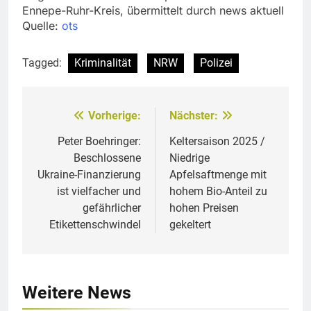
Ennepe-Ruhr-Kreis, übermittelt durch news aktuell
Quelle:
ots
Tagged:
Kriminalität
NRW
Polizei
Vorherige:
Nächster:
Beitragsnavigation
Peter Boehringer:
Keltersaison 2025 /
Beschlossene
Niedrige
Ukraine-Finanzierung
Apfelsaftmenge mit
ist vielfacher und
hohem Bio-Anteil zu
gefährlicher
hohen Preisen
Etikettenschwindel
gekeltert
Weitere News