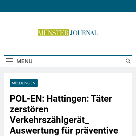
Skip
to
content
Münster Journal
MENU
MELDUNGEN
POL-EN: Hattingen: Täter
zerstören
Verkehrszählgerät_
Auswertung für präventive