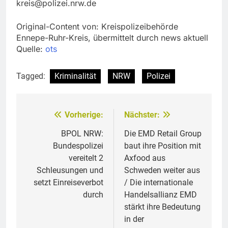
kreis@polizei.nrw.de
Original-Content von: Kreispolizeibehörde
Ennepe-Ruhr-Kreis, übermittelt durch news aktuell
Quelle:
ots
Tagged:
Kriminalität
NRW
Polizei
Vorherige:
Nächster:
Beitragsnavigation
BPOL NRW:
Die EMD Retail Group
Bundespolizei
baut ihre Position mit
vereitelt 2
Axfood aus
Schleusungen und
Schweden weiter aus
setzt Einreiseverbot
/ Die internationale
durch
Handelsallianz EMD
stärkt ihre Bedeutung
in der