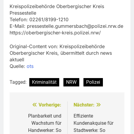
Kreispolizeibehörde Oberbergischer Kreis
Pressestelle
Telefon: 02261/8199-1210
E-Mail:
pressestelle.gummersbach@polizei.nrw.de
https://oberbergischer-kreis.polizei.nrw/
Original-Content von: Kreispolizeibehörde
Oberbergischer Kreis, übermittelt durch news
aktuell
Quelle:
ots
Tagged:
Kriminalität
NRW
Polizei
Vorherige:
Nächster:
Beitragsnavigation
Planbarkeit und
Effiziente
Wachstum für
Kundenakquise für
Handwerker: So
Stadtwerke: So