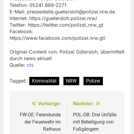
Telefon: 05241 869-2271
E-Mail:
pressestelle.guetersloh@polizei.nrw.de
Internet: https://guetersloh.polizei.nrw/
Twitter: https://twitter.com/polizei_nrw_gt
Facebook:
https://www.facebook.com/polizei.nrw.gt/
Original-Content von: Polizei Gütersloh, übermittelt
durch news aktuell
Quelle:
ots
Tagged:
Kriminalität
NRW
Polizei
Vorherige:
Nächster:
Beitragsnavigation
FW-OE: Feierstunde
POL-OB: Drei Unfälle
der Feuerwehr im
mit Beteiligung von
Rathaus
Fußgängern