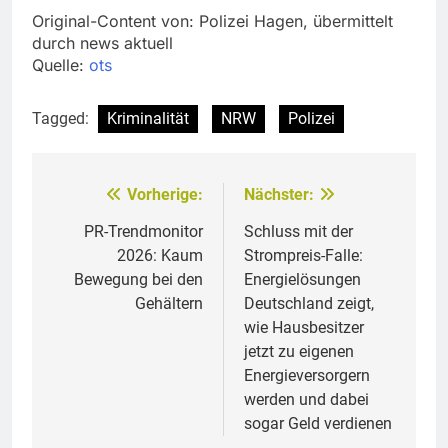
Original-Content von: Polizei Hagen, übermittelt
durch news aktuell
Quelle:
ots
Tagged:
Kriminalität
NRW
Polizei
Vorherige:
Nächster:
Beitragsnavigation
PR-Trendmonitor
Schluss mit der
2026: Kaum
Strompreis-Falle:
Bewegung bei den
Energielösungen
Gehältern
Deutschland zeigt,
wie Hausbesitzer
jetzt zu eigenen
Energieversorgern
werden und dabei
sogar Geld verdienen