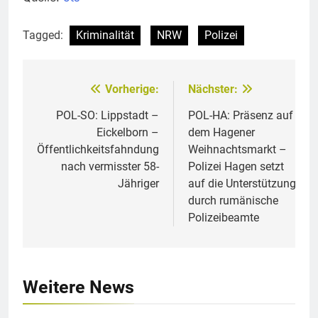
Tagged:
Kriminalität
NRW
Polizei
Vorherige:
Nächster:
Beitragsnavigation
POL-SO: Lippstadt –
POL-HA: Präsenz auf
Eickelborn –
dem Hagener
Öffentlichkeitsfahndung
Weihnachtsmarkt –
nach vermisster 58-
Polizei Hagen setzt
Jähriger
auf die Unterstützung
durch rumänische
Polizeibeamte
Weitere News