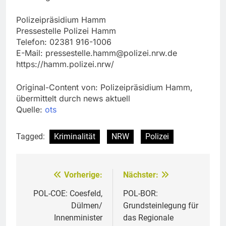
Polizeipräsidium Hamm
Pressestelle Polizei Hamm
Telefon: 02381 916-1006
E-Mail:
pressestelle.hamm@polizei.nrw.de
https://hamm.polizei.nrw/
Original-Content von: Polizeipräsidium Hamm,
übermittelt durch news aktuell
Quelle:
ots
Tagged:
Kriminalität
NRW
Polizei
Vorherige:
Nächster:
Beitragsnavigation
POL-COE: Coesfeld,
POL-BOR:
Dülmen/
Grundsteinlegung für
Innenminister
das Regionale