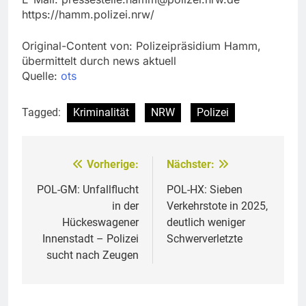
https://hamm.polizei.nrw/
Original-Content von: Polizeipräsidium Hamm,
übermittelt durch news aktuell
Quelle:
ots
Tagged:
Kriminalität
NRW
Polizei
Vorherige:
Nächster:
Beitragsnavigation
POL-GM: Unfallflucht
POL-HX: Sieben
in der
Verkehrstote in 2025,
Hückeswagener
deutlich weniger
Innenstadt – Polizei
Schwerverletzte
sucht nach Zeugen