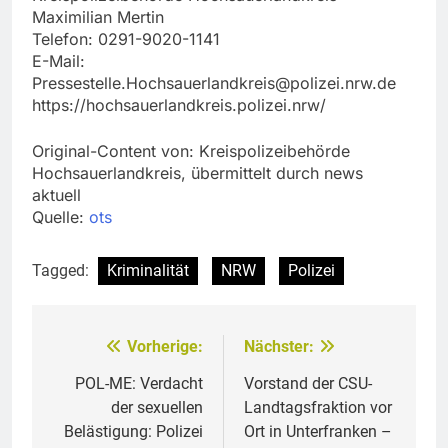
Maximilian Mertin
Telefon: 0291-9020-1141
E-Mail:
Pressestelle.Hochsauerlandkreis@polizei.nrw.de
https://hochsauerlandkreis.polizei.nrw/
Original-Content von: Kreispolizeibehörde
Hochsauerlandkreis, übermittelt durch news
aktuell
Quelle:
ots
Tagged:
Kriminalität
NRW
Polizei
Vorherige:
Nächster:
Beitragsnavigation
POL-ME: Verdacht
Vorstand der CSU-
der sexuellen
Landtagsfraktion vor
Belästigung: Polizei
Ort in Unterfranken –