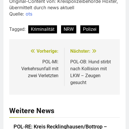
Original-Content von: Kreispolizeibehörde Höxter,
übermittelt durch news aktuell
Quelle:
ots
Tagged:
Kriminalität
NRW
Polizei
Vorherige:
Nächster:
Beitragsnavigation
POL-MI:
POL-OB: Hund stirbt
Verkehrsunfall mit
nach Kollision mit
zwei Verletzten
LKW – Zeugen
gesucht
Weitere News
POL-RE: Kreis Recklinghausen/Bottrop –