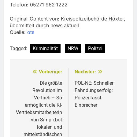
Telefon: 05271 962 1222
Original-Content von: Kreispolizeibehörde Höxter,
übermittelt durch news aktuell
Quelle:
ots
Tagged:
Kriminalität
NRW
Polizei
Vorherige:
Nächster:
Beitragsnavigation
Die größte
POL-NE: Schneller
Revolution im
Fahndungserfolg:
Vertrieb – So
Polizei fasst
ermöglicht die KI-
Einbrecher
Vertriebsmitarbeiterin
von Simpli.bot
lokalen und
mittelständischen