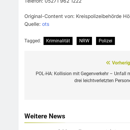
Telefon: 05271 962 1222
Original-Content von: Kreispolizeibehörde Höx
Quelle:
ots
Tagged:
Kriminalität
NRW
Polizei
Vorherig
Beitragsnavigation
POL-HA: Kollision mit Gegenverkehr – Unfall m
drei leichtverletzten Person
Weitere News