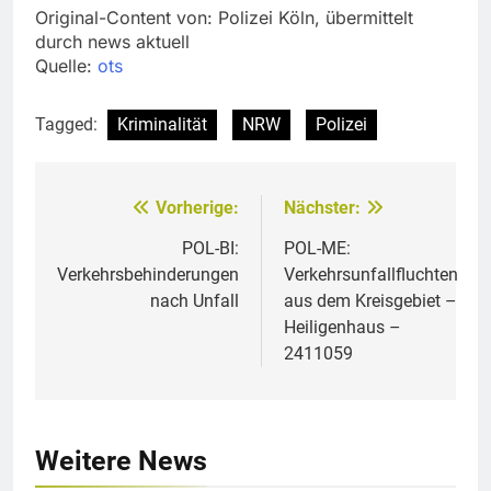
Original-Content von: Polizei Köln, übermittelt
durch news aktuell
Quelle:
ots
Tagged:
Kriminalität
NRW
Polizei
Vorherige:
Nächster:
Beitragsnavigation
POL-BI:
POL-ME:
Verkehrsbehinderungen
Verkehrsunfallfluchten
nach Unfall
aus dem Kreisgebiet –
Heiligenhaus –
2411059
Weitere News