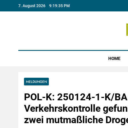
Skip
7. August 2026
9:19:36 PM
to
content
Münste
HOME
MELDUNGEN
POL-K: 250124-1-K/BAB
Verkehrskontrolle gefu
zwei mutmaßliche Drogen