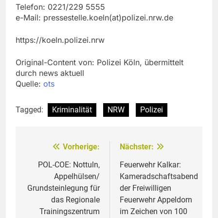
Telefon: 0221/229 5555
e-Mail: pressestelle.koeln(at)polizei.nrw.de
https://koeln.polizei.nrw
Original-Content von: Polizei Köln, übermittelt
durch news aktuell
Quelle:
ots
Tagged:
Kriminalität
NRW
Polizei
Vorherige:
Nächster:
Beitragsnavigation
POL-COE: Nottuln,
Feuerwehr Kalkar:
Appelhülsen/
Kameradschaftsabend
Grundsteinlegung für
der Freiwilligen
das Regionale
Feuerwehr Appeldorn
Trainingszentrum
im Zeichen von 100