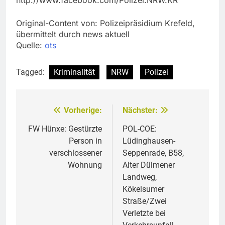
Original-Content von: Polizeipräsidium Krefeld,
übermittelt durch news aktuell
Quelle:
ots
Tagged:
Kriminalität
NRW
Polizei
Vorherige:
Nächster:
Beitragsnavigation
FW Hünxe: Gestürzte
POL-COE:
Person in
Lüdinghausen-
verschlossener
Seppenrade, B58,
Wohnung
Alter Dülmener
Landweg,
Kökelsumer
Straße/Zwei
Verletzte bei