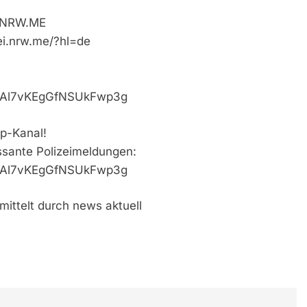
i.NRW.ME
ei.nrw.me/?hl=de
VaAl7vKEgGfNSUkFwp3g
p-Kanal!
essante Polizeimeldungen:
VaAl7vKEgGfNSUkFwp3g
mittelt durch news aktuell