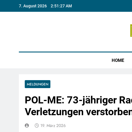
Skip
7. August 2026
2:51:28 AM
to
content
Münste
HOME
MELDUNGEN
POL-ME: 73-jähriger Rad
Verletzungen verstorb
19. März 2026