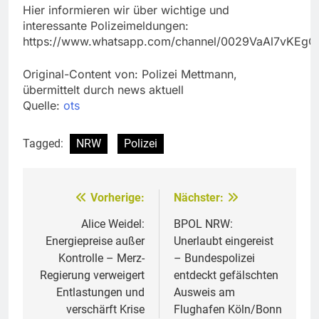
Hier informieren wir über wichtige und
interessante Polizeimeldungen:
https://www.whatsapp.com/channel/0029VaAl7vKEg
Original-Content von: Polizei Mettmann,
übermittelt durch news aktuell
Quelle:
ots
Tagged:
NRW
Polizei
Vorherige:
Nächster:
Beitragsnavigation
Alice Weidel:
BPOL NRW:
Energiepreise außer
Unerlaubt eingereist
Kontrolle – Merz-
– Bundespolizei
Regierung verweigert
entdeckt gefälschten
Entlastungen und
Ausweis am
verschärft Krise
Flughafen Köln/Bonn