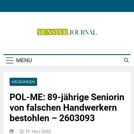
Skip
to
content
Münster Journal
MENU
MELDUNGEN
POL-ME: 89-jährige Seniorin
von falschen Handwerkern
bestohlen – 2603093
19. März 2026