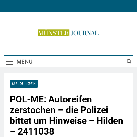
Skip
to
content
Münster Journal
MENU
MELDUNGEN
POL-ME: Autoreifen
zerstochen – die Polizei
bittet um Hinweise – Hilden
– 2411038