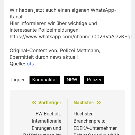
Wir haben jetzt auch einen eigenen WhatsApp-
Kanal!
Hier informieren wir über wichtige und
interessante Polizeimeldungen:
https://www.whatsapp.com/channel/0029VaAl7vKEg
Original-Content von: Polizei Mettmann,
übermittelt durch news aktuell
Quelle:
ots
Tagged:
Kriminalität
NRW
Polizei
Vorherige:
Nächster:
Beitragsnavigation
FW Bocholt:
Höchster
Internationale
Branchenpreis:
Ehrungen und
EDEKA-Unternehmer