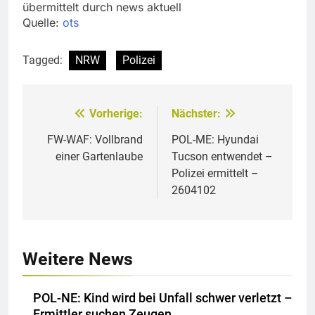
übermittelt durch news aktuell
Quelle:
ots
Tagged:
NRW
Polizei
Vorherige:
Nächster:
Beitragsnavigation
FW-WAF: Vollbrand
POL-ME: Hyundai
einer Gartenlaube
Tucson entwendet –
Polizei ermittelt –
2604102
Weitere News
POL-NE: Kind wird bei Unfall schwer verletzt –
Ermittler suchen Zeugen