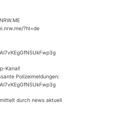
i.NRW.ME
ei.nrw.me/?hl=de
VaAl7vKEgGfNSUkFwp3g
p-Kanal!
essante Polizeimeldungen:
VaAl7vKEgGfNSUkFwp3g
mittelt durch news aktuell