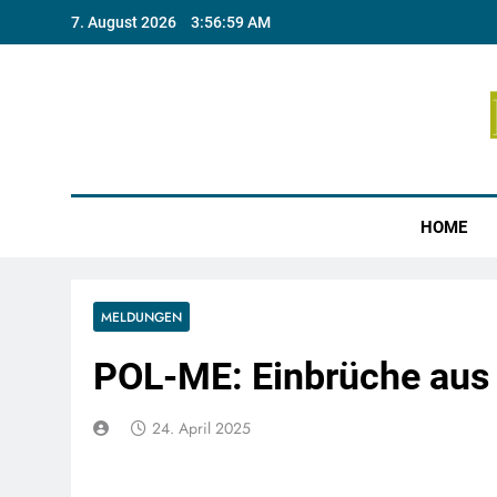
Skip
7. August 2026
3:56:59 AM
to
content
Münste
HOME
MELDUNGEN
POL-ME: Einbrüche aus
24. April 2025