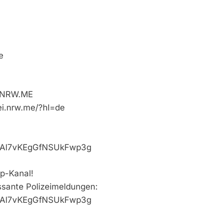
e
i.NRW.ME
ei.nrw.me/?hl=de
VaAl7vKEgGfNSUkFwp3g
p-Kanal!
essante Polizeimeldungen:
VaAl7vKEgGfNSUkFwp3g