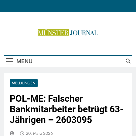
Skip
to
content
Münster Journal
MENU
MELDUNGEN
POL-ME: Falscher
Bankmitarbeiter betrügt 63-
Jährigen – 2603095
20. März 2026