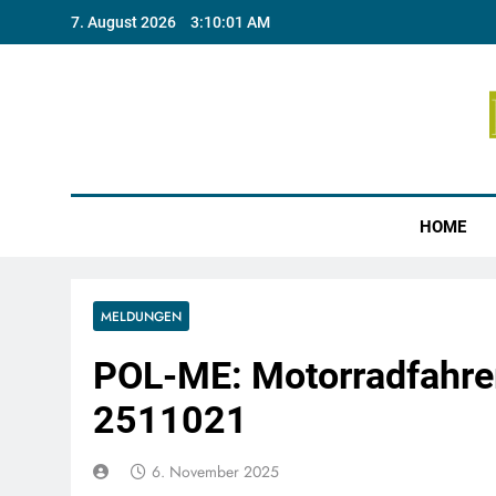
Skip
7. August 2026
3:10:01 AM
to
content
Münste
HOME
MELDUNGEN
POL-ME: Motorradfahrer 
2511021
6. November 2025