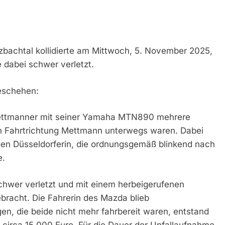
zbachtal kollidierte am Mittwoch, 5. November 2025,
 dabei schwer verletzt.
eschehen:
 Mettmanner mit seiner Yamaha MTN890 mehrere
in Fahrtrichtung Mettmann unterwegs waren. Dabei
igen Düsseldorferin, die ordnungsgemäß blinkend nach
e.
chwer verletzt und mit einem herbeigerufenen
bracht. Die Fahrerin des Mazda blieb
en, die beide nicht mehr fahrbereit waren, entstand
circa 15.000 Euro. Für die Dauer der Unfallaufnahme