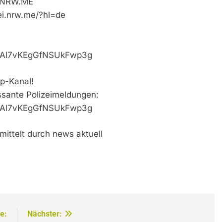
i.NRW.ME
ei.nrw.me/?hl=de
VaAl7vKEgGfNSUkFwp3g
p-Kanal!
essante Polizeimeldungen:
VaAl7vKEgGfNSUkFwp3g
mittelt durch news aktuell
e:
Nächster: