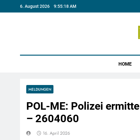
Skip
6. August 2026
9:55:19 AM
to
content
Münste
HOME
MELDUNGEN
POL-ME: Polizei ermitte
– 2604060
16. April 2026