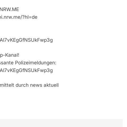
i.NRW.ME
ei.nrw.me/?hl=de
VaAl7vKEgGfNSUkFwp3g
p-Kanal!
essante Polizeimeldungen:
VaAl7vKEgGfNSUkFwp3g
mittelt durch news aktuell