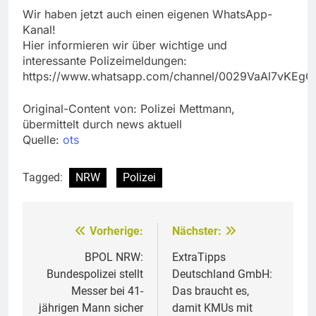
Wir haben jetzt auch einen eigenen WhatsApp-
Kanal!
Hier informieren wir über wichtige und
interessante Polizeimeldungen:
https://www.whatsapp.com/channel/0029VaAl7vKEg
Original-Content von: Polizei Mettmann,
übermittelt durch news aktuell
Quelle:
ots
Tagged:
NRW
Polizei
Vorherige:
Nächster:
Beitragsnavigation
BPOL NRW:
ExtraTipps
Bundespolizei stellt
Deutschland GmbH:
Messer bei 41-
Das braucht es,
jährigen Mann sicher
damit KMUs mit