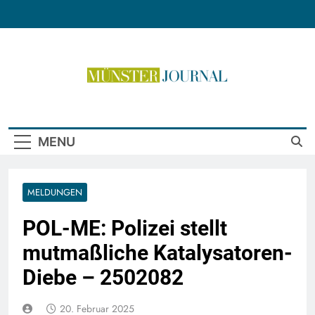
Skip
to
content
Münster Journal
MENU
MELDUNGEN
POL-ME: Polizei stellt
mutmaßliche Katalysatoren-
Diebe – 2502082
20. Februar 2025