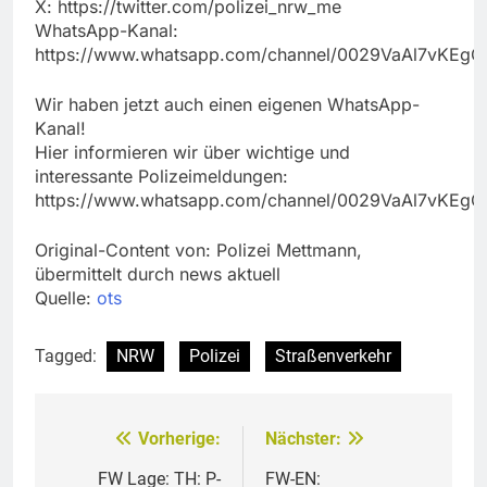
X: https://twitter.com/polizei_nrw_me
WhatsApp-Kanal:
https://www.whatsapp.com/channel/0029VaAl7vKEg
Wir haben jetzt auch einen eigenen WhatsApp-
Kanal!
Hier informieren wir über wichtige und
interessante Polizeimeldungen:
https://www.whatsapp.com/channel/0029VaAl7vKEg
Original-Content von: Polizei Mettmann,
übermittelt durch news aktuell
Quelle:
ots
Tagged:
NRW
Polizei
Straßenverkehr
Vorherige:
Nächster:
Beitragsnavigation
FW Lage: TH: P-
FW-EN: