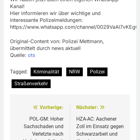
Kanal!
Hier informieren wir über wichtige und
interessante Polizeimeldungen:
https://www.whatsapp.com/channel/0029VaAl7vKEg
Original-Content von: Polizei Mettmann,
übermittelt durch news aktuell
Quelle:
ots
Tagged:
Kriminalität
NRW
Polizei
Straßenverkehr
Vorherige:
Nächster:
Beitragsnavigation
POL-GM: Hoher
HZA-AC: Aachener
Sachschaden und
Zoll im Einsatz gegen
Verletzte nach
Schwarzarbeit und