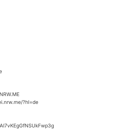
e
i.NRW.ME
ei.nrw.me/?hl=de
VaAl7vKEgGfNSUkFwp3g