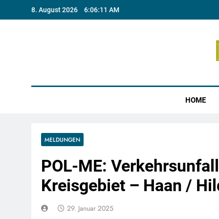
Skip
8. August 2026
6:06:12 AM
to
content
Münste
HOME
MELDUNGEN
POL-ME: Verkehrsunfall
Kreisgebiet – Haan / H
29. Januar 2025