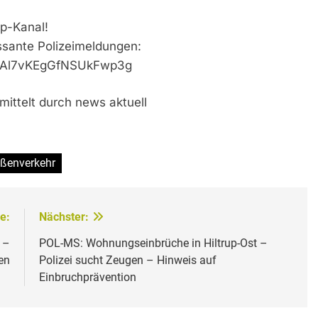
p-Kanal!
essante Polizeimeldungen:
VaAl7vKEgGfNSUkFwp3g
mittelt durch news aktuell
aßenverkehr
e:
Nächster:
 –
POL-MS: Wohnungseinbrüche in Hiltrup-Ost –
en
Polizei sucht Zeugen – Hinweis auf
Einbruchprävention