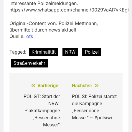
interessante Polizeimeldungen:
https://www.whatsapp.com/channel/0029VaAl7vKEg
Original-Content von: Polizei Mettmann,
übermittelt durch news aktuell
Quelle:
ots
Tagged:
Kriminalität
NRW
Polizei
Straßenverkehr
Vorherige:
Nächster:
Beitragsnavigation
POL-GT: Start der
POL-SI: Polizei startet
NRW-
die Kampagne
Plakatkampagne
„Besser ohne
„Besser ohne
Messer“ – #polsiwi
Messer“