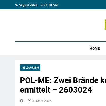
Skip
9. August 2026
9:05:16 AM
to
content
Münste
HOME
MELDUNGEN
POL-ME: Zwei Brände kur
ermittelt – 2603024
4. März 2026