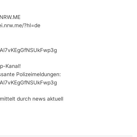
i.NRW.ME
ei.nrw.me/?hl=de
VaAl7vKEgGfNSUkFwp3g
p-Kanal!
essante Polizeimeldungen:
VaAl7vKEgGfNSUkFwp3g
mittelt durch news aktuell