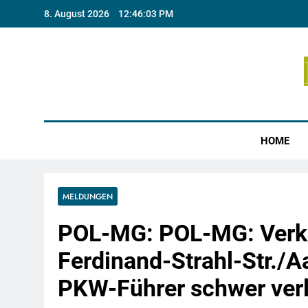
Skip
8. August 2026
12:46:04 PM
to
content
Münste
HOME
MELDUNGEN
POL-MG: POL-MG: Verke
Ferdinand-Strahl-Str./A
PKW-Führer schwer verl