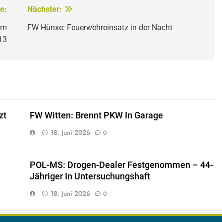
e:
Nächster:
em
FW Hünxe: Feuerwehreinsatz in der Nacht
13
zt
FW Witten: Brennt PKW In Garage
18. Juni 2026
0
POL-MS: Drogen-Dealer Festgenommen – 44-
Jähriger In Untersuchungshaft
18. Juni 2026
0