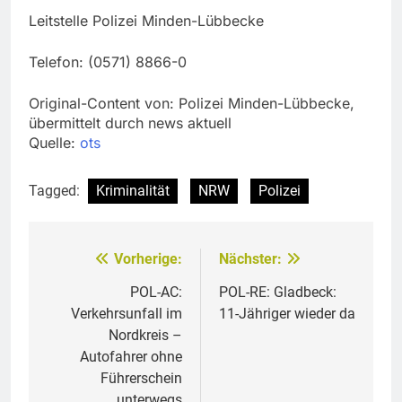
Leitstelle Polizei Minden-Lübbecke
Telefon: (0571) 8866-0
Original-Content von: Polizei Minden-Lübbecke,
übermittelt durch news aktuell
Quelle:
ots
Tagged:
Kriminalität
NRW
Polizei
Vorherige:
Nächster:
Beitragsnavigation
POL-AC:
POL-RE: Gladbeck:
Verkehrsunfall im
11-Jähriger wieder da
Nordkreis –
Autofahrer ohne
Führerschein
unterwegs