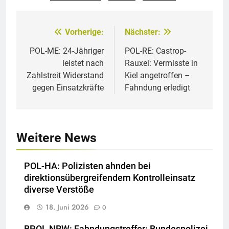
Vorherige:
Nächster:
Beitragsnavigation
POL-ME: 24-Jähriger
POL-RE: Castrop-
leistet nach
Rauxel: Vermisste in
Zahlstreit Widerstand
Kiel angetroffen –
gegen Einsatzkräfte
Fahndung erledigt
Weitere News
POL-HA: Polizisten ahnden bei
direktionsübergreifendem Kontrolleinsatz
diverse Verstöße
18. Juni 2026
0
BPOL NRW: Fahndungstreffer: Bundespolizei