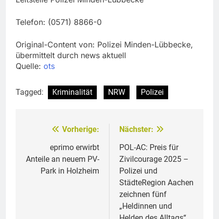
Telefon: (0571) 8866-0
Original-Content von: Polizei Minden-Lübbecke,
übermittelt durch news aktuell
Quelle:
ots
Tagged:
Kriminalität
NRW
Polizei
Vorherige:
Nächster:
Beitragsnavigation
eprimo erwirbt
POL-AC: Preis für
Anteile an neuem PV-
Zivilcourage 2025 –
Park in Holzheim
Polizei und
StädteRegion Aachen
zeichnen fünf
„Heldinnen und
Helden des Alltags“