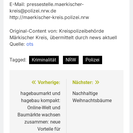
E-Mail:
pressestelle.maerkischer-
kreis@polizei.nrw.de
http://maerkischer-kreis.polizei.nrw
Original-Content von: Kreispolizeibehörde
Märkischer Kreis, übermittelt durch news aktuell
Quelle:
ots
Tagged:
Kriminalität
NRW
Polizei
Vorherige:
Nächster:
Beitragsnavigation
hagebaumarkt und
Nachhaltige
hagebau kompakt:
Weihnachtsbäume
Online-Welt und
Baumärkte wachsen
zusammen: neue
Vorteile für