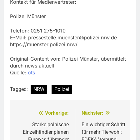
Kontakt für Medienvertreter:
Polizei Münster
Telefon: 0251 275-1010
E-Mail:
pressestelle.muenster@polizei.nrw.de
https://muenster.polizei.nrw/
Original-Content von: Polizei Münster, übermittelt
durch news aktuell
Quelle:
ots
Tagged:
NRW
Polizei
Vorherige:
Nächster:
Beitragsnavigation
Starke polnische
Ein wichtiger Schritt
Einzelhändler planen
für mehr Tierwohl:
Europas führender
EDEKA-Verbund