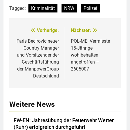
Tagged:
Kriminalität
NRW
Polizei
Vorherige:
Nächster:
Beitragsnavigation
Faris Becirovic neuer
POL-ME: Vermisste
Country Manager
15-Jährige
und Vorsitzender der
wohlbehalten
Geschäftsführung
angetroffen –
der ManpowerGroup
2605007
Deutschland
Weitere News
FW-EN: Jahresübung der Feuerwehr Wetter
(Ruhr) erfolgreich durchgeführt