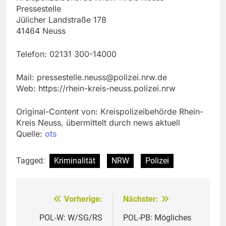
Pressestelle
Jülicher Landstraße 178
41464 Neuss
Telefon: 02131 300-14000
Mail:
pressestelle.neuss@polizei.nrw.de
Web: https://rhein-kreis-neuss.polizei.nrw
Original-Content von: Kreispolizeibehörde Rhein-
Kreis Neuss, übermittelt durch news aktuell
Quelle:
ots
Tagged:
Kriminalität
NRW
Polizei
Vorherige:
Nächster:
Beitragsnavigation
POL-W: W/SG/RS
POL-PB: Mögliches