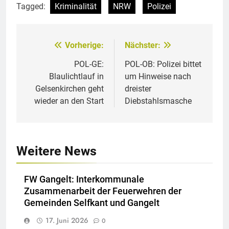
Tagged:
Kriminalität
NRW
Polizei
Vorherige:
Nächster:
Beitragsnavigation
POL-GE:
POL-OB: Polizei bittet
Blaulichtlauf in
um Hinweise nach
Gelsenkirchen geht
dreister
wieder an den Start
Diebstahlsmasche
Weitere News
FW Gangelt: Interkommunale
Zusammenarbeit der Feuerwehren der
Gemeinden Selfkant und Gangelt
17. Juni 2026
0