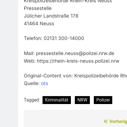
Kreispolizeibehörde Rhein-Kreis Neuss
Pressestelle
Jülicher Landstraße 178
41464 Neuss
Telefon: 02131 300-14000
Mail:
pressestelle.neuss@polizei.nrw.de
Web: https://rhein-kreis-neuss.polizei.nrw
Original-Content von: Kreispolizeibehörde Rh
Quelle:
ots
Tagged:
Kriminalität
NRW
Polizei
Vorherig
Beitragsnavigation