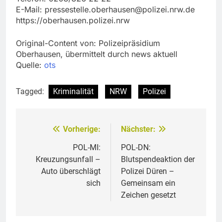
E-Mail:
pressestelle.oberhausen@polizei.nrw.de
https://oberhausen.polizei.nrw
Original-Content von: Polizeipräsidium
Oberhausen, übermittelt durch news aktuell
Quelle:
ots
Tagged:
Kriminalität
NRW
Polizei
Vorherige:
Nächster:
Beitragsnavigation
POL-MI:
POL-DN:
Kreuzungsunfall –
Blutspendeaktion der
Auto überschlägt
Polizei Düren –
sich
Gemeinsam ein
Zeichen gesetzt