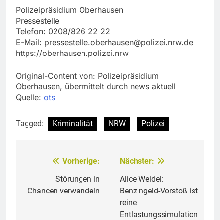
Polizeipräsidium Oberhausen
Pressestelle
Telefon: 0208/826 22 22
E-Mail:
pressestelle.oberhausen@polizei.nrw.de
https://oberhausen.polizei.nrw
Original-Content von: Polizeipräsidium
Oberhausen, übermittelt durch news aktuell
Quelle:
ots
Tagged:
Kriminalität
NRW
Polizei
Vorherige:
Nächster:
Beitragsnavigation
Störungen in
Alice Weidel:
Chancen verwandeln
Benzingeld-Vorstoß ist
reine
Entlastungssimulation