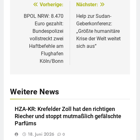
Vorherige:
Nächster:
Beitragsnavigation
BPOL NRW: 8.470
Help zur Sudan-
Euro gezahlt:
Geberkonferenz:
Bundespolizei
„Größte humanitäre
vollstreckt zwei
Krise der Welt weitet
Haftbefehle am
sich aus“
Flughafen
Köln/Bonn
Weitere News
HZA-KR: Krefelder Zoll hat den richtigen
Riecher und stoppt mutmaßlich gefälschte
Parfüms
18. Juni 2026
0