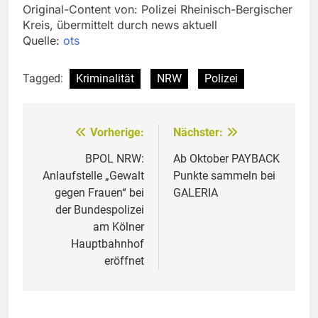
Original-Content von: Polizei Rheinisch-Bergischer
Kreis, übermittelt durch news aktuell
Quelle:
ots
Tagged:
Kriminalität
NRW
Polizei
Vorherige:
Nächster:
Beitragsnavigation
BPOL NRW:
Ab Oktober PAYBACK
Anlaufstelle „Gewalt
Punkte sammeln bei
gegen Frauen“ bei
GALERIA
der Bundespolizei
am Kölner
Hauptbahnhof
eröffnet