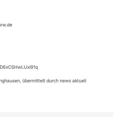
nrw.de
qGD6xCSHwLUxl91q
inghausen, übermittelt durch news aktuell