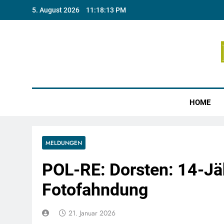
Skip
5. August 2026
11:18:13 PM
to
content
Münste
HOME
MELDUNGEN
POL-RE: Dorsten: 14-Jä
Fotofahndung
21. Januar 2026