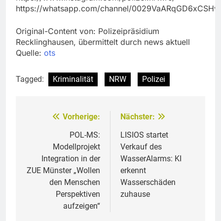
https://whatsapp.com/channel/0029VaARqGD6xCSHw
Original-Content von: Polizeipräsidium
Recklinghausen, übermittelt durch news aktuell
Quelle:
ots
Tagged:
Kriminalität
NRW
Polizei
Vorherige:
Nächster:
Beitragsnavigation
POL-MS:
LISIOS startet
Modellprojekt
Verkauf des
Integration in der
WasserAlarms: KI
ZUE Münster „Wollen
erkennt
den Menschen
Wasserschäden
Perspektiven
zuhause
aufzeigen“