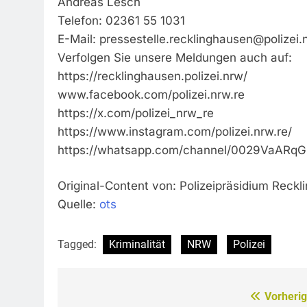
Andreas Lesch
Telefon: 02361 55 1031
E-Mail:
pressestelle.recklinghausen@polizei.
Verfolgen Sie unsere Meldungen auch auf:
https://recklinghausen.polizei.nrw/
www.facebook.com/polizei.nrw.re
https://x.com/polizei_nrw_re
https://www.instagram.com/polizei.nrw.re/
https://whatsapp.com/channel/0029VaAR
Original-Content von: Polizeipräsidium Reckl
Quelle:
ots
Tagged:
Kriminalität
NRW
Polizei
Vorherig
Beitragsnavigation