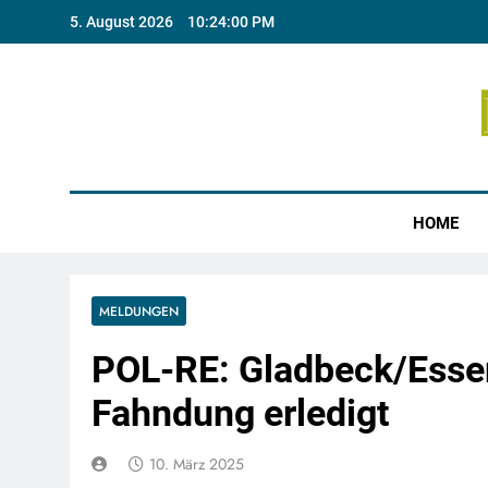
Skip
5. August 2026
10:24:00 PM
to
content
Münste
HOME
MELDUNGEN
POL-RE: Gladbeck/Essen
Fahndung erledigt
10. März 2025