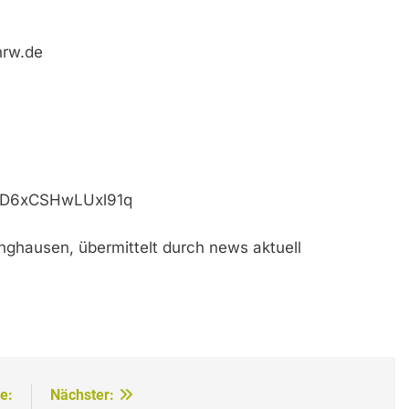
nrw.de
qGD6xCSHwLUxl91q
inghausen, übermittelt durch news aktuell
e:
Nächster: